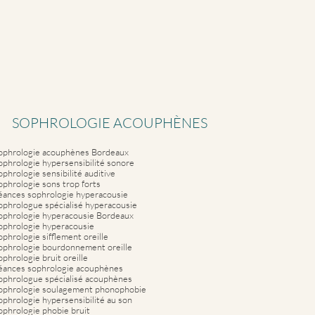
SOPHROLOGIE ACOUPHÈNES
ophrologie acouphènes Bordeaux
ophrologie hypersensibilité sonore
ophrologie sensibilité auditive
ophrologie sons trop forts
éances sophrologie hyperacousie
ophrologue spécialisé hyperacousie
ophrologie hyperacousie Bordeaux
ophrologie hyperacousie
ophrologie sifflement oreille
ophrologie bourdonnement oreille
ophrologie bruit oreille
éances sophrologie acouphènes
ophrologue spécialisé acouphènes
ophrologie soulagement phonophobie
ophrologie hypersensibilité au son
ophrologie phobie bruit