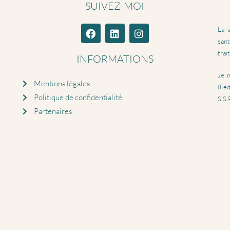
SUIVEZ-MOI
La 
sant
trai
INFORMATIONS
Je m
Mentions légales
(Féd
Politique de confidentialité
S.S.
Partenaires