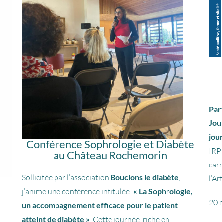
Par
Jou
jou
Conférence Sophrologie et Diabète
IRP
au Château Rochemorin
car
Sollicitée par l’association
Bouclons le diabète
,
l’Ar
j’anime une conférence intitulée:
« La Sophrologie,
20 
un accompagnement efficace pour le patient
atteint de diabète »
. Cette journée, riche en