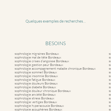
Quelques exemples de recherches…
BESOINS
sophrologie migraines Bordeaux
s
sophrologie mal de tête Bordeaux
s
sophrologie crises d’angoisse Bordeaux
s
sophrologie gestion peur Bordeaux
s
sophrologie accompagnement maladie chronique Bordeaux
s
sophrologie sommeil Bordeaux
s
sophrologie insomnie Bordeaux
s
sophrologie fatigue Bordeaux
s
sophrologie douleurs Bordeaux
s
sophrologie diabete Bordeaux
s
sophrologie douleur chronique Bordeaux
s
sophrologie anxiété Bordeaux
s
sophrologie stress Bordeaux
s
sophrologie vertiges Bordeaux
s
sophrologie hyperacousie Bordeaux
s
sophrologie acouphènes Bordeaux
s