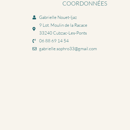
COORDONNÉES
Gabrielle Nouet-Ijaz
9 Lot. Moulin de la Racace
33240 Cubzac-Les-Ponts
06 88 69 14 54
gabrielle.sophro33@gmail.com