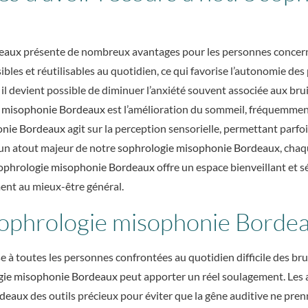
deaux
présente de nombreux avantages pour les personnes concern
bles et réutilisables au quotidien, ce qui favorise l’autonomie de
, il devient possible de diminuer l’anxiété souvent associée aux bru
e misophonie Bordeaux
est l’amélioration du sommeil, fréquemmen
onie Bordeaux
agit sur la perception sensorielle, permettant parf
 un atout majeur de notre
sophrologie misophonie Bordeaux
, chaq
ophrologie misophonie Bordeaux
offre un espace bienveillant et 
ment au mieux-être général.
 sophrologie misophonie Bordea
e à toutes les personnes confrontées au quotidien difficile des bru
gie misophonie Bordeaux
peut apporter un réel soulagement. Les a
rdeaux
des outils précieux pour éviter que la gêne auditive ne pren