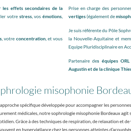
r les effets secondaires de la
Prise en charge des personnes
uler votre
stress
, vos
émotions
,
vertiges
(également de
misoph
Je suis référente du Pôle Sophr
s
, votre
concentration
, et vous
la Nouvelle-Aquitaine et mem
Equipe Pluridisciplinaire en A
Partenaire de
s équipes ORL 
Augustin et de la clinique Thi
ophrologie misophonie Bordeau
 approche spécifique développée pour accompagner les personnes 
purement médicales, notre
sophrologie misophonie Bordeaux
agit 
uotidien. Grâce à des techniques de respiration, de relaxation et de
souvent en hypervigilance chez les personnes atteintes d’acouphè