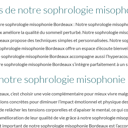
es de notre sophrologie misop
tre
sophrologie misophonie Bordeaux
: Notre
sophrologie misoph
x
améliore la qualité du sommeil perturbé. Notre
sophrologie mis
deaux
propose des techniques simples et personnalisées. Notre
so
ophrologie misophonie Bordeaux
offre un espace d’écoute bienvei
e
sophrologie misophonie Bordeaux
accompagne aussi l’hyperacou
re
sophrologie misophonie Bordeaux
s’intègre parfaitement à un s
à notre sophrologie misophonie
deaux
, c’est choisir une voie complémentaire pour mieux vivre mal
tions concrètes pour diminuer l’impact émotionnel et physique des b
e relâcher les tensions corporelles et d’apaiser le mental, ce qui c
élioration de leur qualité de vie grâce à notre
sophrologie miso
ut important de notre
sophrologie misophonie Bordeaux
est l’acco