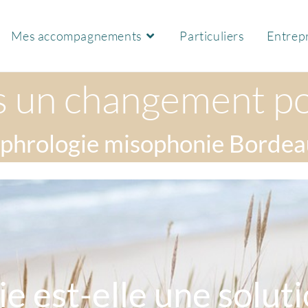
Mes accompagnements
Particuliers
Entrepr
s un changement pos
phrologie misophonie Borde
e est-elle une solut