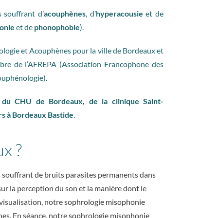
 souffrant d’
acouphènes
, d’
hyperacousie
et de
onie
et de
phonophobie
).
ologie et Acouphènes pour la ville de Bordeaux et
bre de l’AFREPA (Association Francophone des
couphénologie).
du CHU de Bordeaux, de la clinique Saint-
ers à Bordeaux Bastide
.
x ?
souffrant de bruits parasites permanents dans
sur la perception du son et la manière dont le
 visualisation, notre
sophrologie misophonie
nes. En séance, notre
sophrologie misophonie