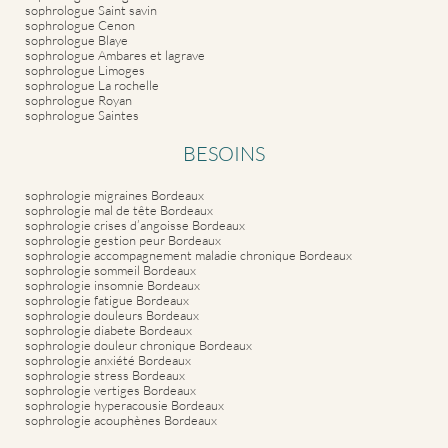
sophrologue Saint savin
sophrologue Cenon
sophrologue Blaye
sophrologue Ambares et lagrave
sophrologue Limoges
sophrologue La rochelle
sophrologue Royan
sophrologue Saintes
BESOINS
sophrologie migraines Bordeaux
sophrologie mal de tête Bordeaux
sophrologie crises d’angoisse Bordeaux
sophrologie gestion peur Bordeaux
sophrologie accompagnement maladie chronique Bordeaux
sophrologie sommeil Bordeaux
sophrologie insomnie Bordeaux
sophrologie fatigue Bordeaux
sophrologie douleurs Bordeaux
sophrologie diabete Bordeaux
sophrologie douleur chronique Bordeaux
sophrologie anxiété Bordeaux
sophrologie stress Bordeaux
sophrologie vertiges Bordeaux
sophrologie hyperacousie Bordeaux
sophrologie acouphènes Bordeaux