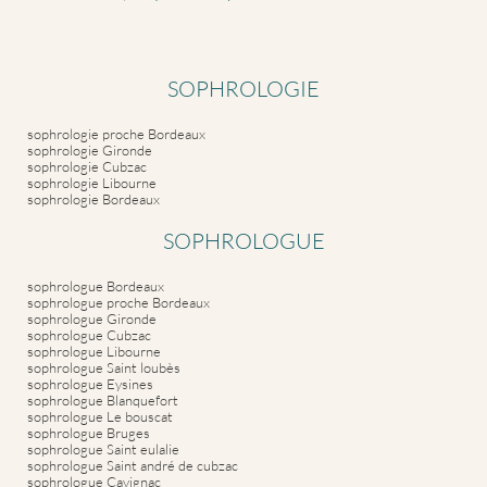
SOPHROLOGIE
sophrologie proche Bordeaux
sophrologie Gironde
sophrologie Cubzac
sophrologie Libourne
sophrologie Bordeaux
SOPHROLOGUE
sophrologue Bordeaux
sophrologue proche Bordeaux
sophrologue Gironde
sophrologue Cubzac
sophrologue Libourne
sophrologue Saint loubès
sophrologue Eysines
sophrologue Blanquefort
sophrologue Le bouscat
sophrologue Bruges
sophrologue Saint eulalie
sophrologue Saint andré de cubzac
sophrologue Cavignac