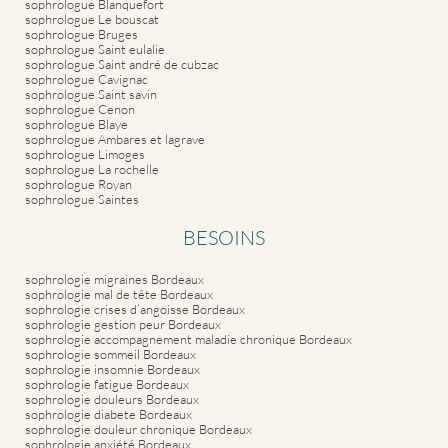
sophrologue Blanquefort
sophrologue Le bouscat
sophrologue Bruges
sophrologue Saint eulalie
sophrologue Saint andré de cubzac
sophrologue Cavignac
sophrologue Saint savin
sophrologue Cenon
sophrologue Blaye
sophrologue Ambares et lagrave
sophrologue Limoges
sophrologue La rochelle
sophrologue Royan
sophrologue Saintes
BESOINS
sophrologie migraines Bordeaux
sophrologie mal de tête Bordeaux
sophrologie crises d’angoisse Bordeaux
sophrologie gestion peur Bordeaux
sophrologie accompagnement maladie chronique Bordeaux
sophrologie sommeil Bordeaux
sophrologie insomnie Bordeaux
sophrologie fatigue Bordeaux
sophrologie douleurs Bordeaux
sophrologie diabete Bordeaux
sophrologie douleur chronique Bordeaux
sophrologie anxiété Bordeaux