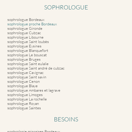
SOPHROLOGUE
sophrologue Bordeaux
sophrologue proche Bordeaux
sophrologue Gironde
sophrologue Cubzac
sophrologue Libourne
sophrologue Saint loubès
sophrologue Eysines
sophrologue Blanquefort
sophrologue Le bouscat
sophrologue Bruges
sophrologue Saint eulalie
sophrologue Saint andré de cubzac
sophrologue Cavignac
sophrologue Saint savin
sophrologue Cenon
sophrologue Blaye
sophrologue Ambares et lagrave
sophrologue Limoges
sophrologue La rochelle
sophrologue Royan
sophrologue Saintes
BESOINS
sophrologie migraines Bordeaux