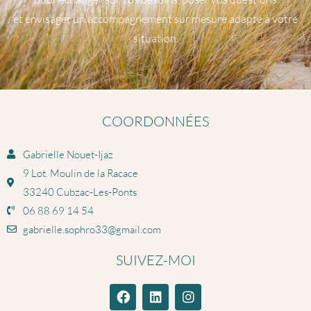
et envisager un accompagnement sur mesure adapté à votre
situation.
COORDONNÉES
Gabrielle Nouet-Ijaz
9 Lot. Moulin de la Racace
33240 Cubzac-Les-Ponts
06 88 69 14 54
gabrielle.sophro33@gmail.com
SUIVEZ-MOI