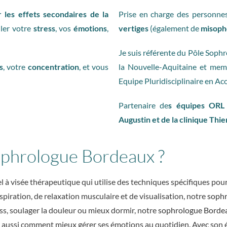
r les effets secondaires de la
Prise en charge des personnes
uler votre
stress
, vos
émotions
,
vertiges
(également de
misoph
Je suis référente du Pôle Sophr
s
, votre
concentration
, et vous
la Nouvelle-Aquitaine et mem
Equipe Pluridisciplinaire en A
Partenaire de
s équipes ORL 
Augustin et de la clinique Thi
ophrologue Bordeaux ?
l à visée thérapeutique qui utilise des techniques spécifiques pou
piration, de relaxation musculaire et de visualisation, notre
soph
ess, soulager la douleur ou mieux dormir, notre
sophrologue Borde
aussi comment mieux gérer ses émotions au quotidien. Avec son éc