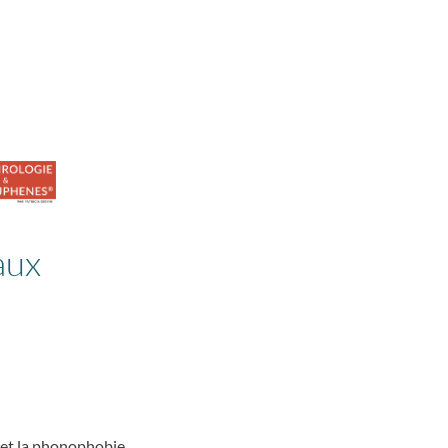
aux
 et la phonophobie.