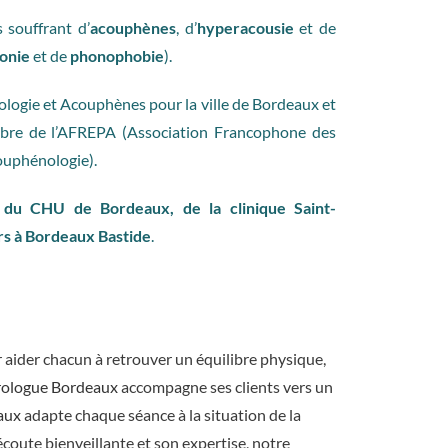
 souffrant d’
acouphènes
, d’
hyperacousie
et de
onie
et de
phonophobie
).
ologie et Acouphènes pour la ville de Bordeaux et
bre de l’AFREPA (Association Francophone des
couphénologie).
du CHU de Bordeaux, de la clinique Saint-
ers à Bordeaux Bastide
.
r aider chacun à retrouver un équilibre physique,
rologue Bordeaux
accompagne ses clients vers un
aux
adapte chaque séance à la situation de la
oute bienveillante et son expertise, notre