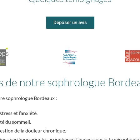
Déposer un avis
es de notre sophrologue Borde
tre
sophrologue Bordeaux
:
stress et l’anxiété.
ité du sommeil.
stion de la douleur chronique.
en spécifique pour les acouphènes, l’hyperacousie, la misophonie