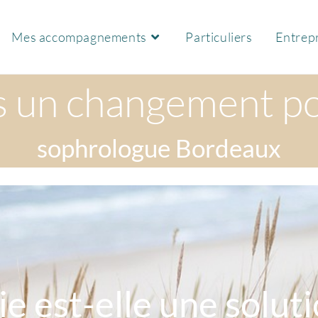
Mes accompagnements
Particuliers
Entrepr
s un changement pos
sophrologue Bordeaux
e est-elle une solut