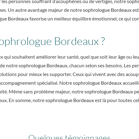
r les personnes souffrant d’acouphènes ou de vertiges, notre
soph
mes. Un autre avantage majeur de notre
sophrologue Bordeaux
est
gue Bordeaux
favorise un meilleur équilibre émotionnel, ce qui con
 sophrologue Bordeaux ?
x qui souhaitent améliorer leur santé, quel que soit leur âge ou leu
 de notre
sophrologue Bordeaux
, chacun selon ses besoins. Les p
olutions pour mieux les supporter. Ceux qui vivent avec des acoup
accompagnement spécialisé. Notre
sophrologue Bordeaux
accueill
énité. Même sans problème majeur, notre
sophrologue Bordeaux
pe
ieux. En somme, notre
sophrologue Bordeaux
est là pour toutes ce
Quelques témoignages