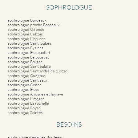
SOPHROLOGUE
sophrologue Bordeaux
sophrologue proche Bordeaux
sophrologue Gironde
sophrologue Cubzac
sophrologue Libourne
sophrologue Saint loubès
sophrologue Eysines
sophrologue Blanquefort
sophrologue Le bouscat
sophrologue Bruges
sophrologue Saint eulalie
sophrologue Saint andré de cubzac
sophrologue Cavignac
sophrologue Saint savin
sophrologue Cenon
sophrologue Blaye
sophrologue Ambares et lagrave
sophrologue Limoges
sophrologue La rochelle
sophrologue Royan
sophrologue Saintes
BESOINS
sophrologie migraines Bordeaux