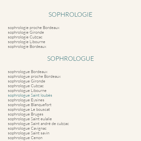
SOPHROLOGIE
sophrologie proche Bordeaux
sophrologie Gironde
sophrologie Cubzac
sophrologie Libourne
sophrologie Bordeaux
SOPHROLOGUE
sophrologue Bordeaux
sophrologue proche Bordeaux
sophrologue Gironde
sophrologue Cubzac
sophrologue Libourne
sophrologue Saint loubès
sophrologue Eysines
sophrologue Blanquefort
sophrologue Le bouscat
sophrologue Bruges
sophrologue Saint eulalie
sophrologue Saint andré de cubzac
sophrologue Cavignac
sophrologue Saint savin
sophrologue Cenon