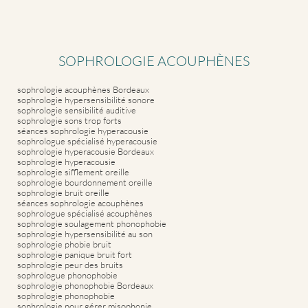
SOPHROLOGIE ACOUPHÈNES
sophrologie acouphènes Bordeaux
sophrologie hypersensibilité sonore
sophrologie sensibilité auditive
sophrologie sons trop forts
séances sophrologie hyperacousie
sophrologue spécialisé hyperacousie
sophrologie hyperacousie Bordeaux
sophrologie hyperacousie
sophrologie sifflement oreille
sophrologie bourdonnement oreille
sophrologie bruit oreille
séances sophrologie acouphènes
sophrologue spécialisé acouphènes
sophrologie soulagement phonophobie
sophrologie hypersensibilité au son
sophrologie phobie bruit
sophrologie panique bruit fort
sophrologie peur des bruits
sophrologue phonophobie
sophrologie phonophobie Bordeaux
sophrologie phonophobie
sophrologie pour gérer misophonie