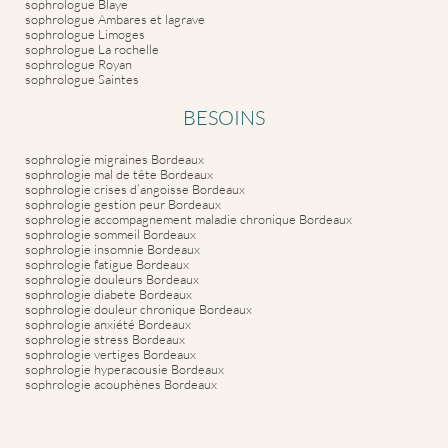
sophrologue Blaye
sophrologue Ambares et lagrave
sophrologue Limoges
sophrologue La rochelle
sophrologue Royan
sophrologue Saintes
BESOINS
sophrologie migraines Bordeaux
sophrologie mal de tête Bordeaux
sophrologie crises d’angoisse Bordeaux
sophrologie gestion peur Bordeaux
sophrologie accompagnement maladie chronique Bordeaux
sophrologie sommeil Bordeaux
sophrologie insomnie Bordeaux
sophrologie fatigue Bordeaux
sophrologie douleurs Bordeaux
sophrologie diabete Bordeaux
sophrologie douleur chronique Bordeaux
sophrologie anxiété Bordeaux
sophrologie stress Bordeaux
sophrologie vertiges Bordeaux
sophrologie hyperacousie Bordeaux
sophrologie acouphènes Bordeaux