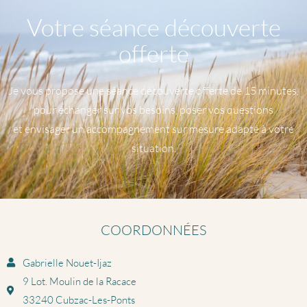
Votre séance découverte
offerte
Je vous propose une séance découverte offerte de 15 minutes,
pour échanger sur vos besoins, poser vos questions
et envisager un accompagnement sur mesure adapté à votre
situation.
COORDONNÉES
Gabrielle Nouet-Ijaz
9 Lot. Moulin de la Racace
33240 Cubzac-Les-Ponts