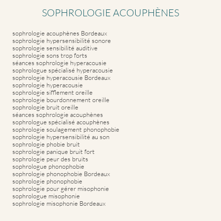
SOPHROLOGIE ACOUPHÈNES
sophrologie acouphènes Bordeaux
sophrologie hypersensibilité sonore
sophrologie sensibilité auditive
sophrologie sons trop forts
séances sophrologie hyperacousie
sophrologue spécialisé hyperacousie
sophrologie hyperacousie Bordeaux
sophrologie hyperacousie
sophrologie sifflement oreille
sophrologie bourdonnement oreille
sophrologie bruit oreille
séances sophrologie acouphènes
sophrologue spécialisé acouphènes
sophrologie soulagement phonophobie
sophrologie hypersensibilité au son
sophrologie phobie bruit
sophrologie panique bruit fort
sophrologie peur des bruits
sophrologue phonophobie
sophrologie phonophobie Bordeaux
sophrologie phonophobie
sophrologie pour gérer misophonie
sophrologue misophonie
sophrologie misophonie Bordeaux