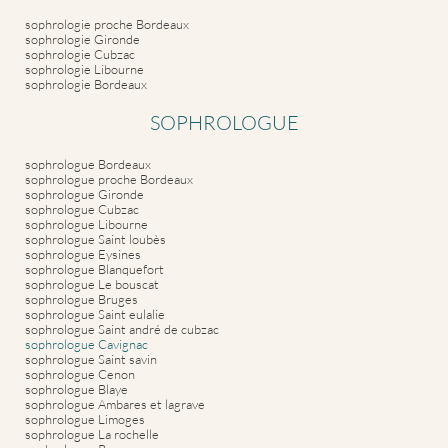
sophrologie proche Bordeaux
sophrologie Gironde
sophrologie Cubzac
sophrologie Libourne
sophrologie Bordeaux
SOPHROLOGUE
sophrologue Bordeaux
sophrologue proche Bordeaux
sophrologue Gironde
sophrologue Cubzac
sophrologue Libourne
sophrologue Saint loubès
sophrologue Eysines
sophrologue Blanquefort
sophrologue Le bouscat
sophrologue Bruges
sophrologue Saint eulalie
sophrologue Saint andré de cubzac
sophrologue Cavignac
sophrologue Saint savin
sophrologue Cenon
sophrologue Blaye
sophrologue Ambares et lagrave
sophrologue Limoges
sophrologue La rochelle