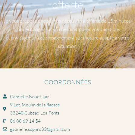
offerte
Je vous propose une séance découverte offerte de 15 minutes,
pour échanger sur vos besoins, poser vos questions
et envisager un accompagnement sur mesure adapté à votre
situation.
COORDONNÉES
Gabrielle Nouet-Ijaz
9 Lot. Moulin de la Racace
33240 Cubzac-Les-Ponts
06 88 69 14 54
gabrielle.sophro33@gmail.com