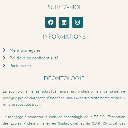
SUIVEZ-MOI
INFORMATIONS
Mentions légales
Politique de confidentialité
Partenaires
DÉONTOLOGIE
La sophrologie ne se substitue jamais aux professionnels de santé, ne
prodigue pas de diagnostic, n’interfère jamais avec des traitements médicaux
ni ne se substitue à eux.
Je m’engage à respecter le code de déontologie de la F.E.P.S. (Fédération
des Ecoles Professionnelles en Sophrologie) et du S.S.P. (Syndicat des