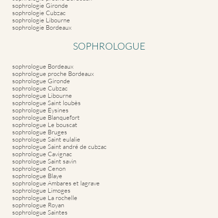
sophrologie Gironde
sophrologie Cubzac
sophrologie Libourne
sophrologie Bordeaux
SOPHROLOGUE
sophrologue Bordeaux
sophrologue proche Bordeaux
sophrologue Gironde
sophrologue Cubzac
sophrologue Libourne
sophrologue Saint loubès
sophrologue Eysines
sophrologue Blanquefort
sophrologue Le bouscat
sophrologue Bruges
sophrologue Saint eulalie
sophrologue Saint andré de cubzac
sophrologue Cavignac
sophrologue Saint savin
sophrologue Cenon
sophrologue Blaye
sophrologue Ambares et lagrave
sophrologue Limoges
sophrologue La rochelle
sophrologue Royan
sophrologue Saintes