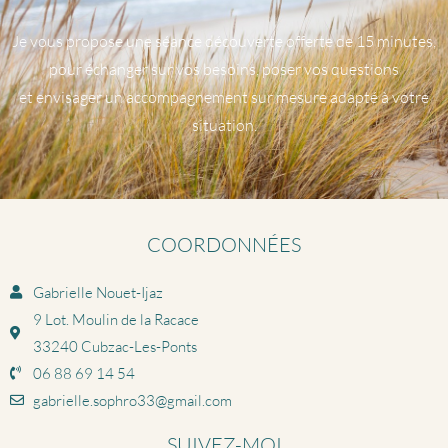
Je vous propose une séance découverte offerte de 15 minutes,
pour échanger sur vos besoins, poser vos questions
et envisager un accompagnement sur mesure adapté à votre
situation.
COORDONNÉES
Gabrielle Nouet-Ijaz
9 Lot. Moulin de la Racace
33240 Cubzac-Les-Ponts
06 88 69 14 54
gabrielle.sophro33@gmail.com
SUIVEZ-MOI